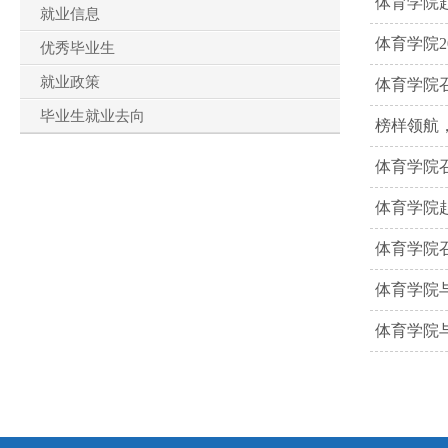
体育学院
就业信息
体育学院2
优秀毕业生
就业政策
体育学院
毕业生就业去向
榜样领航，
体育学院召
体育学院
体育学院召
体育学院
体育学院