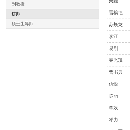
栗垚
副教授
雷槟恺
讲师
硕士生导师
苏焕龙
李江
易刚
秦光璞
曹书典
仇悦
陈丽
李欢
邓力