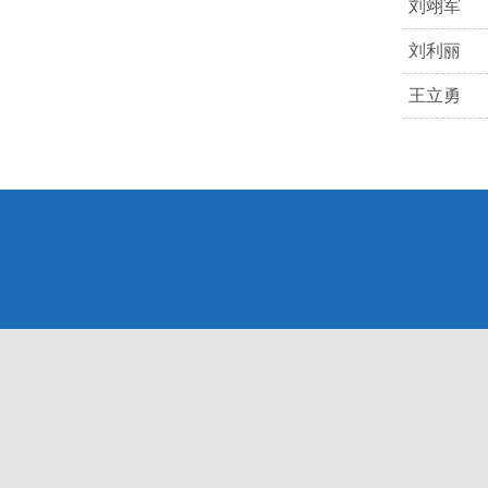
刘翊军
刘利丽
王立勇